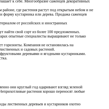
лашает к себе. Многообразие саженцев декоративных
м районе, где растения растут под открытым небом и не
 и форму кустарника или дерева. Продажа саженцев
териалом от российских и иностранных
т найти свой сорт из более 100 предложенных.
ктарах опытные специалисты выращивают не только
ет горизонты. Компания не остановилась на
 лиственных и садовых растений.
я фруктовыми деревьями и ягодными кустарниками.
стка.
менно они круглый год одаривают взгляд зеленой
. Неприхотливые растения хорошо переносят любые
е виды лиственных деревьев и кустарников охотно