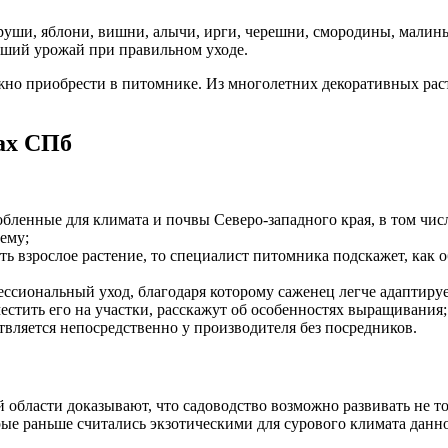
груши, яблони, вишни, алычи, ирги, черешни, смородины, малин
оший урожай при правильном уходе.
ожно приобрести в питомнике. Из многолетних декоративных раст
ах СПб
ленные для климата и почвы Северо-западного края, в том числ
ему;
ть взрослое растение, то специалист питомника подскажет, как
ссиональный уход, благодаря которому саженец легче адаптируе
естить его на участки, расскажут об особенностях выращивания;
твляется непосредственно у производителя без посредников.
 области доказывают, что садоводство возможно развивать не 
ые раньше считались экзотическими для сурового климата данно