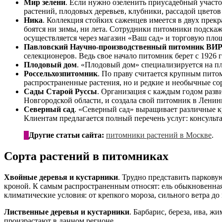
Мир зелени
. Если нужно озеленить приусадебный участ
растений, плодовых деревьев, клубники, рассадой цветов
Ника
. Коллекция стойких саженцев имеется в двух прекр
боятся ни зимы, ни лета. Сотрудники питомники подскаж
осуществляется через магазин «Ваш сад» и торговую пло
Павловский Научно-производственный питомник ВИ
селекционеров. Ведь свое начало питомник берет с 1926 г
Плодовый дом
. «Плодовый дом» специализируется на пл
Россельхозпитомник
. По праву считается крупным пито
распространенные растения, но и редкие и необычные сор
Сады Старой Руссы
. Организация с каждым годом разв
Новгородской области, и создала свой питомник в Ленинг
Северный сад
. «Северный сад» выращивает различные к
Клиентам предлагается полный перечень услуг: консульта
Другие статьи сайта:
питомники растений в Москве
.
Сорта растений в питомниках
Хвойные деревья и кустарники
. Трудно представить паркову
кроной. К самым распространенным относят: ель обыкновенная,
климатические условия: от крепкого мороза, сильного ветра д
Лиственные деревья и кустарники
. Барбарис, береза, ива, ж
произрастают в данном регионе.