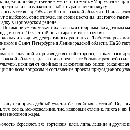
ок, парки или общественные места, питомник «Мир зелени» приг
 предоставит возможность выбрать растение по вкусу.
асных местах – д. Обухово Ленинградской области и Приозерско
ут с выбором, ориентируясь на сроки цветения, цветовую гамму
щадку в Приозерском районе.
Р
. Питомник смело может похвастаться отборным посадочным ма
ода, и почти 100-летний опыт гарантирует качество.
одовых и ягодных, декоративных растениях. Любители роз смогу
мником в Санкт-Петербурге и Ленинградской области. На 20 ге
та.
ивается с научной и производственной стороны, а также расширя
радской области, где активно предлагает большое разнообразие
ультуры, начиная от хвойных и декоративных видов, заканчива
ция по всем вопросам и составление проекта приусадебного уча
ю зону или приусадебный участок без хвойных растений. Ведь и
 туя, сосна, можжевельник, тис, кедровый стланик, пихта и др
о невыносимой жары.
имолость, бересклет, вяз, гортензия, клен, липа, лещина и други