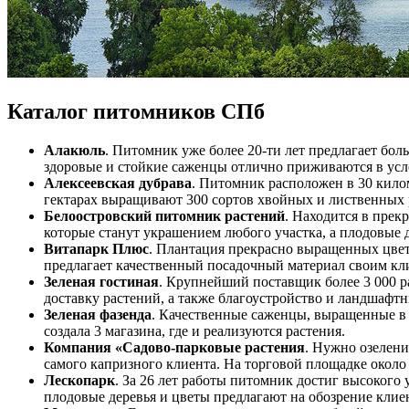
Каталог питомников СПб
Алакюль
. Питомник уже более 20-ти лет предлагает бол
здоровые и стойкие саженцы отлично приживаются в усл
Алексеевская дубрава
. Питомник расположен в 30 килом
гектарах выращивают 300 сортов хвойных и лиственных 
Белоостровский питомник растений
. Находится в прек
которые станут украшением любого участка, а плодовые 
Витапарк Плюс
. Плантация прекрасно выращенных цвет
предлагает качественный посадочный материал своим кл
Зеленая гостиная
. Крупнейший поставщик более 3 000 ра
доставку растений, а также благоустройство и ландшафтн
Зеленая фазенда
. Качественные саженцы, выращенные в 
создала 3 магазина, где и реализуются растения.
Компания «Садово-парковые растения
. Нужно озелен
самого капризного клиента. На торговой площадке около
Лескопарк
. За 26 лет работы питомник достиг высокого
плодовые деревья и цветы предлагают на обозрение клие