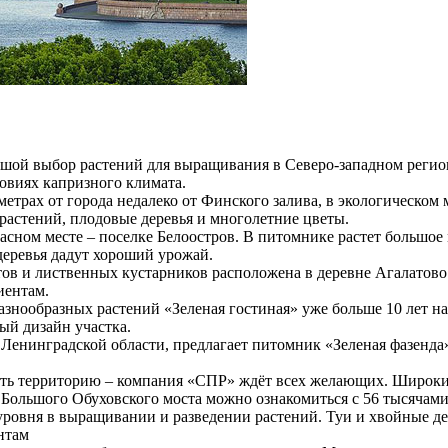
ьшой выбор растений для выращивания в Северо-западном регионе
овиях капризного климата.
етрах от города недалеко от Финского залива, в экологическом 
растений, плодовые деревья и многолетние цветы.
расном месте – поселке Белоостров. В питомнике растет большое
деревья дадут хороший урожай.
ов и лиственных кустарников расположена в деревне Агалатово 
иентам.
знообразных растений «Зеленая гостиная» уже больше 10 лет на
ый дизайн участка.
Ленинградской области, предлагает питомник «Зеленая фазенда»
ить территорию – компания «СПР» ждёт всех желающих. Широкий
 Большого Обуховского моста можно ознакомиться с 56 тысячами
 уровня в выращивании и разведении растений. Туи и хвойные д
нтам