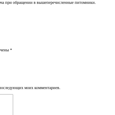
адача при обращении в вышеперечисленные питомники.
ечены
*
ля последующих моих комментариев.